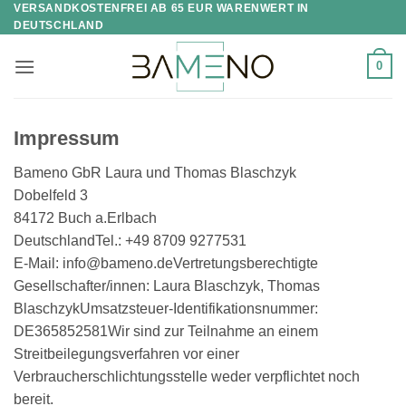
VERSANDKOSTENFREI AB 65 EUR WARENWERT IN
Skip
DEUTSCHLAND
to
content
0
Impressum
Bameno GbR Laura und Thomas Blaschzyk
Dobelfeld 3
84172 Buch a.Erlbach
DeutschlandTel.: +49 8709 9277531
E-Mail: info@bameno.deVertretungsberechtigte
Gesellschafter/innen: Laura Blaschzyk, Thomas
BlaschzykUmsatzsteuer-Identifikationsnummer:
DE365852581Wir sind zur Teilnahme an einem
Streitbeilegungsverfahren vor einer
Verbraucherschlichtungsstelle weder verpflichtet noch
bereit.