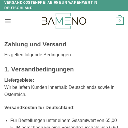
VERSANDKOSTENFREI AB 65 EUR WARENWERT IN
Skip
DEUTSCHLAND
to
content
0
Zahlung und Versand
Es gelten folgende Bedingungen:
1. Versandbedingungen
Liefergebiete:
Wir beliefern Kunden innerhalb Deutschlands sowie in
Österreich.
Versandkosten für Deutschland:
Für Bestellungen unter einem Gesamtwert von 65,00
EUR berechnen wir eine Versandpauschale von 6,90