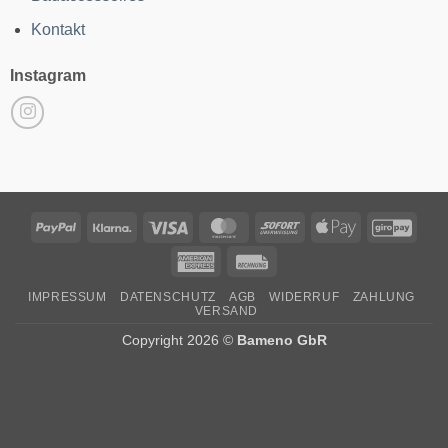
Kontakt
Instagram
PayPal
Klarna
Visa
MasterCard
Sofort
Apple
GiroP
Pay
American
Rechung
Express
IMPRESSUM
DATENSCHUTZ
AGB
WIDERRUF
ZAHLUNG
VERSAND
Copyright 2026 ©
Bameno GbR