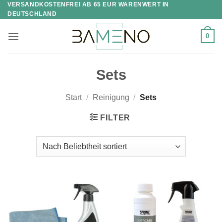
VERSANDKOSTENFREI AB 65 EUR WARENWERT IN
Skip
DEUTSCHLAND
to
content
0
Sets
Start
/
Reinigung
/
Sets
FILTER