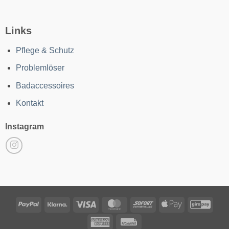
Links
Pflege & Schutz
Problemlöser
Badaccessoires
Kontakt
Instagram
PayPal
Klarna
Visa
MasterCard
Sofort
Apple
GiroP
Pay
American
Rechung