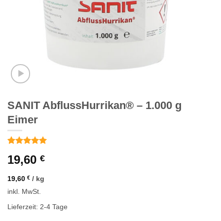
SANIT AbflussHurrikan® – 1.000 g
Eimer
Bewertet
1
19,60
€
mit
5
von
5, basierend
auf
19,60
€
/
kg
Kundenbewertung
inkl. MwSt.
Lieferzeit: 2-4 Tage