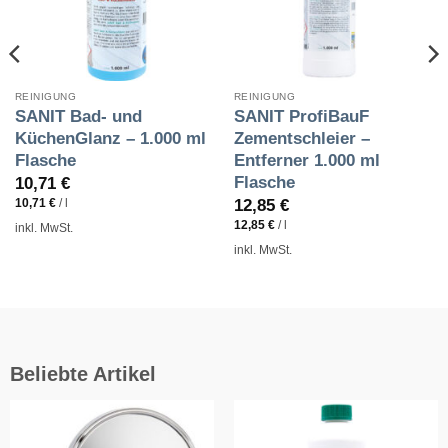
REINIGUNG
REINIGUNG
SANIT Bad- und
SANIT ProfiBauF
KüchenGlanz – 1.000 ml
Zementschleier –
Flasche
Entferner 1.000 ml
Flasche
10,71
€
12,85
€
10,71
€
/
l
12,85
€
/
l
inkl. MwSt.
inkl. MwSt.
Beliebte Artikel