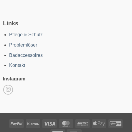
Links
Pflege & Schutz
Problemlöser
Badaccessoires
Kontakt
Instagram
PayPal
Klarna
Visa
MasterCard
Sofort
Apple
GiroP
Pay