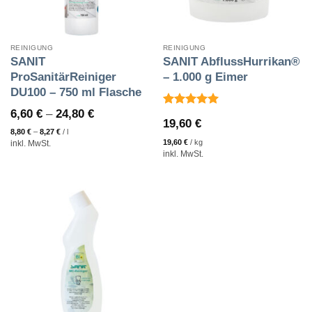
REINIGUNG
REINIGUNG
SANIT
SANIT AbflussHurrikan®
ProSanitärReiniger
– 1.000 g Eimer
DU100 – 750 ml Flasche
6,60
€
–
24,80
€
Bewertet
19,60
€
mit
5
von
8,80
€
–
8,27
€
/
l
5
19,60
€
/
kg
inkl. MwSt.
inkl. MwSt.