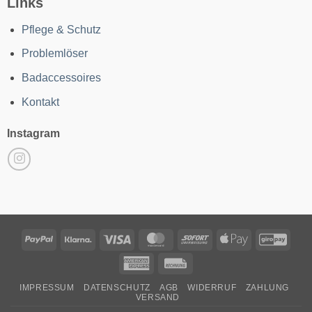
Links
Pflege & Schutz
Problemlöser
Badaccessoires
Kontakt
Instagram
PayPal
Klarna
Visa
MasterCard
Sofort
Apple
GiroP
Pay
American
Rechung
Express
IMPRESSUM
DATENSCHUTZ
AGB
WIDERRUF
ZAHLUNG
VERSAND