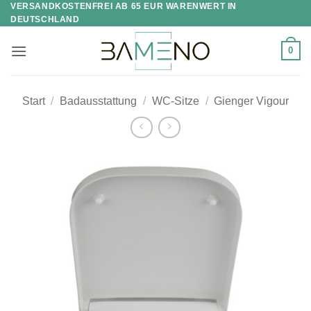
VERSANDKOSTENFREI AB 65 EUR WARENWERT IN
Skip
DEUTSCHLAND
to
content
0
Start
/
Badausstattung
/
WC-Sitze
/
Gienger Vigour
Zur
Wunschliste
hinzufügen