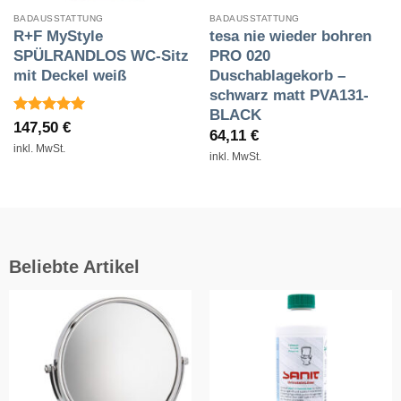
BADAUSSTATTUNG
BADAUSSTATTUNG
R+F MyStyle
tesa nie wieder bohren
SPÜLRANDLOS WC-Sitz
PRO 020
mit Deckel weiß
Duschablagekorb –
schwarz matt PVA131-
BLACK
Bewertet
147,50
€
64,11
€
mit
5
von
inkl. MwSt.
5
inkl. MwSt.
Beliebte Artikel