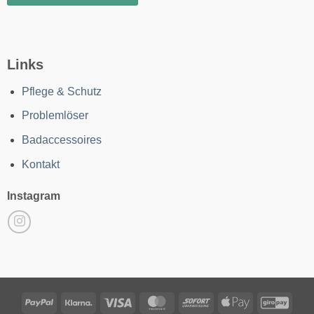
Links
Pflege & Schutz
Problemlöser
Badaccessoires
Kontakt
Instagram
PayPal
Klarna
Visa
MasterCard
Sofort
Apple
GiroP