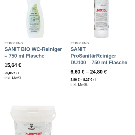
REINIGUNG
REINIGUNG
SANIT BIO WC-Reiniger
SANIT
– 750 ml Flasche
ProSanitärReiniger
DU100 – 750 ml Flasche
15,64
€
6,60
€
–
24,80
€
20,85
€
/
l
inkl. MwSt.
8,80
€
–
8,27
€
/
l
inkl. MwSt.