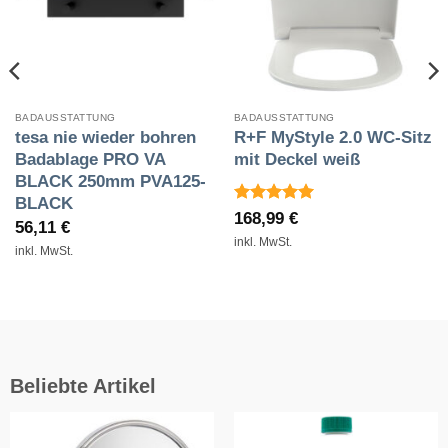
BADAUSSTATTUNG
BADAUSSTATTUNG
tesa nie wieder bohren
R+F MyStyle 2.0 WC-Sitz
Badablage PRO VA
mit Deckel weiß
BLACK 250mm PVA125-
BLACK
Bewertet
168,99
€
56,11
€
mit
5
von
inkl. MwSt.
5
inkl. MwSt.
Beliebte Artikel