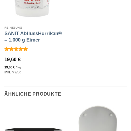
REINIGUNG
SANIT AbflussHurrikan®
– 1.000 g Eimer
Bewertet
19,60
€
mit
5
von
5
19,60
€
/
kg
inkl. MwSt.
ÄHNLICHE PRODUKTE