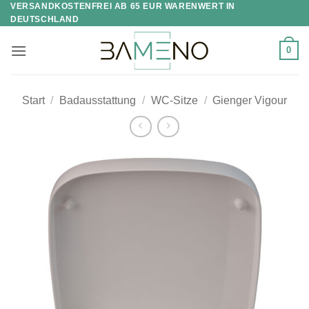
VERSANDKOSTENFREI AB 65 EUR WARENWERT IN
Skip
DEUTSCHLAND
to
content
0
Start
/
Badausstattung
/
WC-Sitze
/
Gienger Vigour
Zur
Wunschliste
hinzufügen