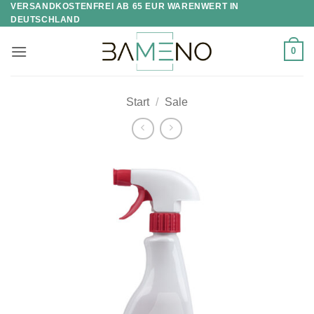
VERSANDKOSTENFREI AB 65 EUR WARENWERT IN
Skip
DEUTSCHLAND
to
content
0
Start
/
Sale
Zur
Wunschliste
hinzufügen