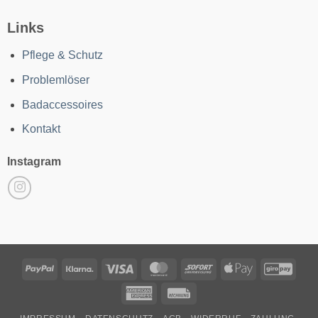
Links
Pflege & Schutz
Problemlöser
Badaccessoires
Kontakt
Instagram
PayPal
Klarna
Visa
MasterCard
Sofort
Apple
GiroP
Pay
American
Rechung
Express