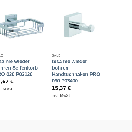
Zur
Zur
Wunschliste
Wunschliste
hinzufügen
hinzufügen
+
+
LE
SALE
sa nie wieder
tesa nie wieder
hren Seifenkorb
bohren
O 030 P03126
Handtuchhaken PRO
030 P03400
7,67
€
15,37
€
l. MwSt.
inkl. MwSt.