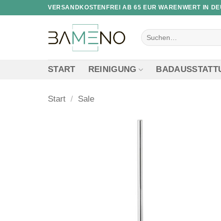
Skip
VERSANDKOSTENFREI AB 65 EUR WARENWERT IN D
to
content
Suchen
nach:
START
REINIGUNG
BADAUSSTATT
Start
/
Sale
Zur
Wunschliste
hinzufügen