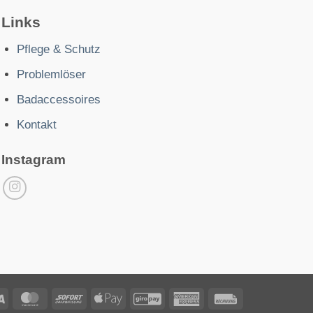
Links
Pflege & Schutz
Problemlöser
Badaccessoires
Kontakt
Instagram
Visa
MasterCard
Sofort
Apple
GiroPay
American
Rechung