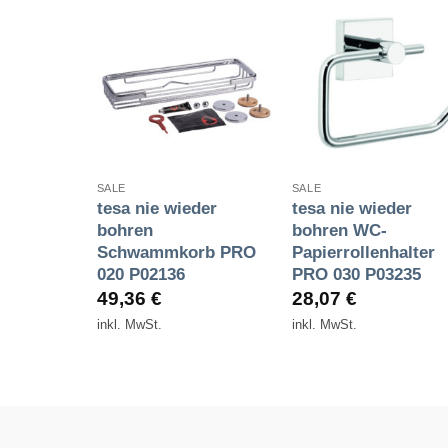
Zur
Zur
Zur
Wunschliste
Wunschliste
Wunschlist
hinzufügen
hinzufügen
hinzufüge
+
+
SALE
SALE
der
tesa nie wieder
tesa nie wieder
tuchring
bohren
bohren WC-
3207
Schwammkorb PRO
Papierrollenhalter
020 P02136
PRO 030 P03235
49,36
€
28,07
€
inkl. MwSt.
inkl. MwSt.