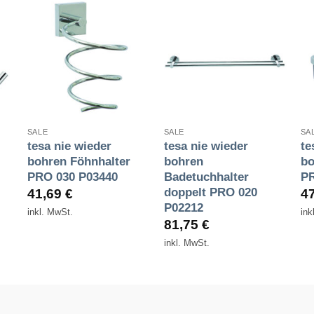
Zur
Zur
e
Wunschliste
Wunschliste
n
hinzufügen
hinzufügen
+
+
SALE
SALE
SA
tesa nie wieder
tesa nie wieder
te
bohren Föhnhalter
bohren
bo
PRO 030 P03440
Badetuchhalter
PR
doppelt PRO 020
41,69
€
4
P02212
inkl. MwSt.
ink
81,75
€
inkl. MwSt.