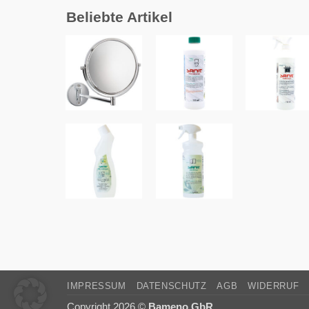
Beliebte Artikel
Zur
Zur
Zur
Wunschliste
Wunschliste
Wunschlist
hinzufügen
hinzufügen
hinzufüge
+
+
+
Zur
Zur
Wunschliste
Wunschliste
hinzufügen
hinzufügen
+
+
IMPRESSUM
DATENSCHUTZ
AGB
WIDERRUF
Copyright 2026 ©
Bameno GbR