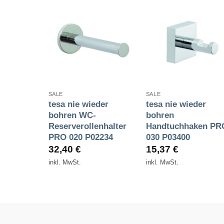
Zur
Zur
Zur
Wunschliste
Wunschliste
Wunschlist
hinzufügen
hinzufügen
hinzufüge
+
+
SALE
SALE
der
tesa nie wieder
tesa nie wieder
tuchring
bohren WC-
bohren
2207
Reserverollenhalter
Handtuchhaken PR
PRO 020 P02234
030 P03400
32,40
€
15,37
€
inkl. MwSt.
inkl. MwSt.