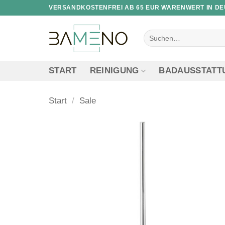
Skip
VERSANDKOSTENFREI AB 65 EUR WARENWERT IN D
to
content
Suchen
nach:
START
REINIGUNG
BADAUSSTATT
Start
/
Sale
Zur
Wunschliste
hinzufügen