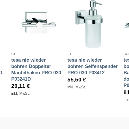
Zur
Zur
e
Wunschliste
Wunschliste
n
hinzufügen
hinzufügen
+
+
SALE
SALE
SA
tesa nie wieder
tesa nie wieder
te
bohren Doppelter
bohren Seifenspender
bo
O
Mantelhaken PRO 030
PRO 030 P03412
Ba
P03241D
do
55,50
€
P0
20,11
€
inkl. MwSt.
8
inkl. MwSt.
ink