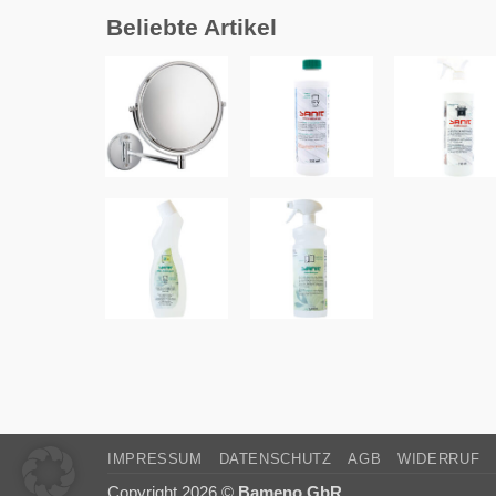
Beliebte Artikel
Zur
Zur
Zur
Wunschliste
Wunschliste
Wunschlist
hinzufügen
hinzufügen
hinzufüge
+
+
+
Zur
Zur
Wunschliste
Wunschliste
hinzufügen
hinzufügen
+
+
IMPRESSUM
DATENSCHUTZ
AGB
WIDERRUF
Copyright 2026 ©
Bameno GbR