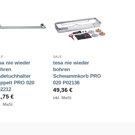
Zur
Zur
Wunschliste
Wunschliste
hinzufügen
hinzufügen
+
+
LE
SALE
sa nie wieder
tesa nie wieder
hren
bohren
detuchhalter
Schwammkorb PRO
ppelt PRO 020
020 P02136
2212
49,36
€
1,75
€
inkl. MwSt.
l. MwSt.